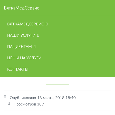
Навигация
ВяткаМедСервис
Skip
Версия для слабовидящих
to
ВЯТКАМЕДСЕРВИС
main
Главная
Полезные статьи
content
НАШИ УСЛУГИ
Возврат 13% за лечение зубов
ПАЦИЕНТАМ
Возврат 13% за лечение
ЦЕНЫ НА УСЛУГИ
зубов
КОНТАКТЫ
Опубликовано
18 марта, 2018 18:40
Просмотров
389