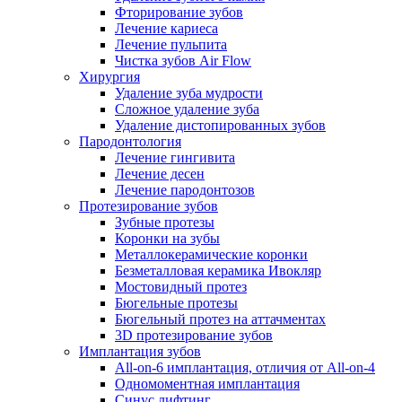
Фторирование зубов
Лечение кариеса
Лечение пульпита
Чистка зубов Air Flow
Хирургия
Удаление зуба мудрости
Сложное удаление зуба
Удаление дистопированных зубов
Пародонтология
Лечение гингивита
Лечение десен
Лечение пародонтозов
Протезирование зубов
Зубные протезы
Коронки на зубы
Металлокерамические коронки
Безметалловая керамика Ивокляр
Мостовидный протез
Бюгельные протезы
Бюгельный протез на аттачментах
3D протезирование зубов
Имплантация зубов
All-on-6 имплантация, отличия от All-on-4
Одномоментная имплантация
Синус лифтинг