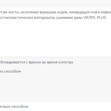
 кисты, иссечение верхушки корня, ликвидация очага инфек
остнопластических материалов, ушивание раны VICRYL PLUS
варивается с врачом во время осмотра
ым способом
ратным способом