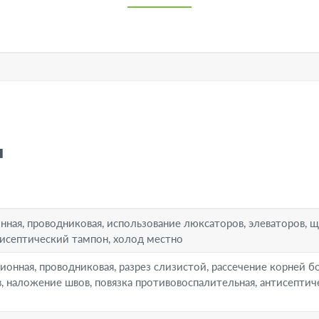
я
я, проводниковая, использование люксаторов, элеваторов, щ
нтисептический тампон, холод местно
ая, проводниковая, разрез слизистой, рассечение корней б
, наложение швов, повязка противовоспалительная, антисептич