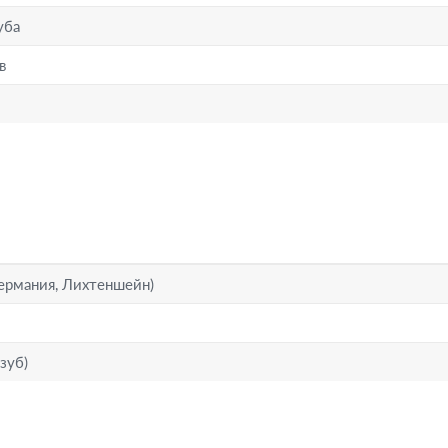
уба
в
Германия, Лихтеншейн)
зуб)