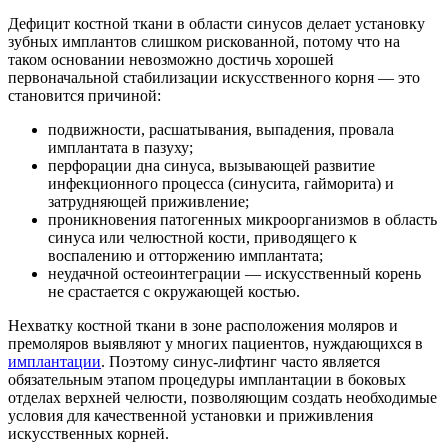
Дефицит костной ткани в области синусов делает установку
зубных имплантов слишком рискованной, потому что на
таком основании невозможно достичь хорошей
первоначальной стабилизации искусственного корня — это
становится причиной:
подвижности, расшатывания, выпадения, провала
имплантата в пазуху;
перфорации дна синуса, вызывающей развитие
инфекционного процесса (синусита, гайморита) и
затрудняющей приживление;
проникновения патогенных микроорганизмов в область
синуса или челюстной кости, приводящего к
воспалению и отторжению имплантата;
неудачной остеоинтеграции — искусственный корень
не срастается с окружающей костью.
Нехватку костной ткани в зоне расположения моляров и
премоляров выявляют у многих пациентов, нуждающихся в
имплантации
. Поэтому синус-лифтинг часто является
обязательным этапом процедуры имплантации в боковых
отделах верхней челюсти, позволяющим создать необходимые
условия для качественной установки и приживления
искусственных корней.