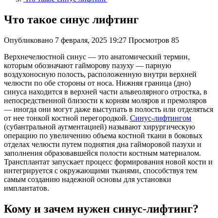
Что такое синус лифтинг
Опубликовано
7 февраля, 2025 19:27
Просмотров
85
Верхнечелюстной синус — это анатомический термин,
которым обозначают гайморову пазуху — парную
воздухоносную полость, расположенную внутри верхней
челюсти по обе стороны от носа. Нижняя граница (дно)
синуса находится в верхней части альвеолярного отростка, в
непосредственной близости к корням моляров и премоляров
— иногда они могут даже выступать в полость или отделяться
от нее тонкой костной перегородкой.
Синус-лифтингом
(субантральной аугментацией) называют хирургическую
операцию по увеличению объема костной ткани в боковых
отделах челюсти путем поднятия дна гайморовой пазухи и
заполнения образовавшейся полости костным материалом.
Трансплантат запускает процесс формирования новой кости и
интегрируется с окружающими тканями, способствуя тем
самым созданию надежной основы для установки
имплантатов.
Кому и зачем нужен синус-лифтинг?