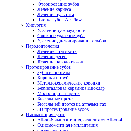
Фторирование зубов
Лечение кариеса
Лечение пульпита
Чистка зубов Air Flow
Хирургия
Удаление зуба мудрости
Сложное удаление зуба
Удаление дистопированных зубов
Пародонтология
Лечение гингивита
Лечение десен
Лечение пародонтозов
Протезирование зубов
Зубные протезы
Коронки на зубы
Металлокерамические коронки
Безметалловая керамика Ивокляр
Мостовидный протез
Бюгельные протезы
Бюгельный протез на аттачментах
3D протезирование зубов
Имплантация зубов
All-on-6 имплантация, отличия от All-on-4
Одномоментная имплантация
Синус лифтинг