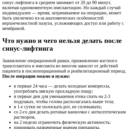
синус-лифтинга в среднем занимает от 20 до 90 минут,
включая одномоментную имплантацию. Но каждый случай
индивидуален — время, затрачиваемое на операцию, может
быть увеличено из-за анатомических особенностей
верхнечелюстной пазухи, усложняющих доступ или работу с
мембраной.
Что нужно и чего нельзя делать после
синус-лифтинга
Заживление операционной ранки, приживление костного
трансплантата и импланта во многом зависит от действий
пациента в послеоперационный и реабилитационный период.
После операции можно и нужно:
в первые 24 часа — делать холодные компрессы,
употреблять мягкую прохладную пищу;
в первые дни для уменьшения отека спать на 2-3
подушках, чтобы голова располагалась выше тела;
в 1-е сутки не полоскать рот, не сплевывать;
со 2-го дня делать ротовые ванночки с антисептическим
раствором,
на 2 недели ограничить физическую активность;
принимать назначенные врачом препараты.