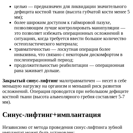
целью — предназначен для ликвидации значительного
дефицита костной ткани (высота губчатой кости менее 5
мм);
более широким доступом к гайморовой пазухе,
позволяющим лучше контролировать манипуляции —
это позволяет избежать операционных осложнений в
ситуациях, когда требуется ввести большое количество
остеопластического материала;
травматичностью — лоскутная операция более
инвазивна, что связано с некоторым дискомфортом в
послеоперационный период;
продолжительностью реабилитации — операционная
рана заживает дольше.
Закрытый синус-лифтинг
малотравматичен — несет в себе
меньшую нагрузку на организм и меньший риск развития
осложнений. Операция проводится при небольшом дефиците
костной ткани (высота альвеолярного гребня составляет 5-7
мм).
Синус-лифтинг+имплантация
Независимо от метода проведения синус-лифтинга зубной
имплантат может быть установлен: