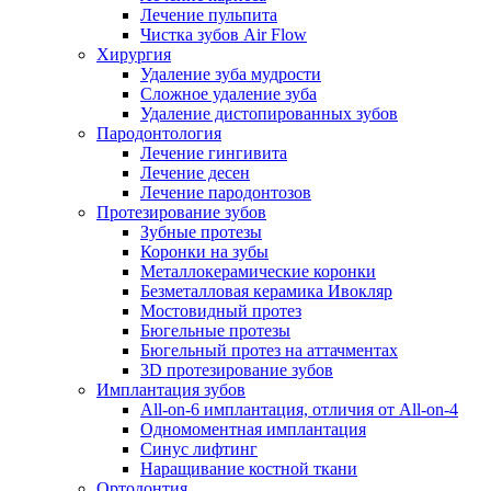
Лечение пульпита
Чистка зубов Air Flow
Хирургия
Удаление зуба мудрости
Сложное удаление зуба
Удаление дистопированных зубов
Пародонтология
Лечение гингивита
Лечение десен
Лечение пародонтозов
Протезирование зубов
Зубные протезы
Коронки на зубы
Металлокерамические коронки
Безметалловая керамика Ивокляр
Мостовидный протез
Бюгельные протезы
Бюгельный протез на аттачментах
3D протезирование зубов
Имплантация зубов
All-on-6 имплантация, отличия от All-on-4
Одномоментная имплантация
Синус лифтинг
Наращивание костной ткани
Ортодонтия